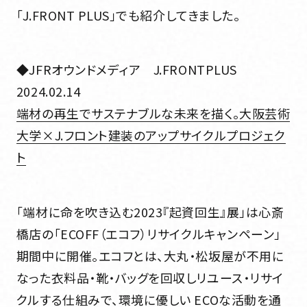
「J.FRONT PLUS」でも紹介してきました。
お知らせ一覧
◆JFRオウンドメディア J.FRONTPLUS
協力会社様専用
2024.02.14
協力会社様専用
端材の再生でサステナブルな未来を描く。大阪芸術
大学×J.フロント建装のアップサイクルプロジェク
ト
お問い合わせ
お問い合わせ
CONTACT
CONTACT
「端材に命を吹き込む2023『起資回生』展」は心斎
橋店の「ECOFF（エコフ）リサイクルキャンペーン」
採用情報
期間中に開催。エコフとは、大丸・松坂屋が不用に
採用情報
RECRUIT SITE
なった衣料品・靴・バッグを回収しリユース・リサイ
RECRUIT SITE
クルする仕組みで、環境に優しい ECOな活動を通