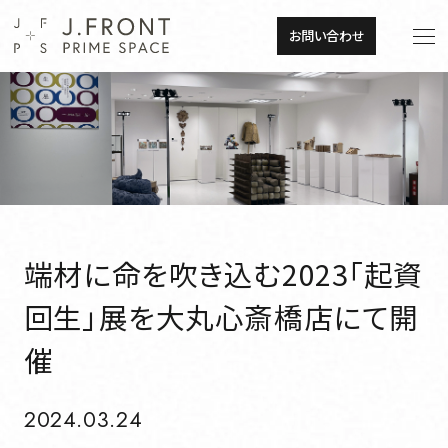
JP
EN
お問い合わせ
JP
EN
About
トップメッセージ
About
トップメッセージ
企業理念
端材に命を吹き込む2023「起資
回生」展を大丸心斎橋店にて開
企業理念
会社概要
催
会社概要
組織図・事業所一覧
2024.03.24