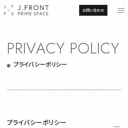
JP
EN
お問い合わせ
JP
EN
About
P
R
I
V
A
C
Y
P
O
L
I
C
Y
トップメッセージ
About
プライバシーポリシー
トップメッセージ
企業理念
企業理念
会社概要
会社概要
組織図・事業所一覧
プライバシーポリシー