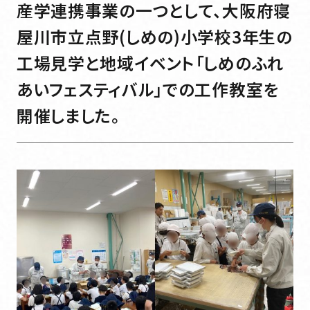
JFPS journal
産学連携事業の一つとして、大阪府寝
屋川市立点野(しめの)小学校3年生の
JFPS journal
JFPSジャーナル
工場見学と地域イベント「しめのふれ
JFPSジャーナル
あいフェスティバル」での工作教室を
開催しました。
Sustainability
Sustainability
サステナビリティ
サステナビリティ
News
News
お知らせ一覧