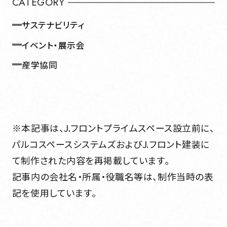
CATEGORY
組織図・事業所一覧
サステナビリティ
Service
イベント・展示会
産学協同
事業内容
Service
事業内容
※本記事は、J.フロントプライムスペース設立前に、
Works
パルコスペースシステムズおよびJ.フロント建装に
て制作された内容を再掲載しています。
Works
実績紹介
記事内の会社名・所属・役職名等は、制作当時の表
記を使用しています。
実績紹介