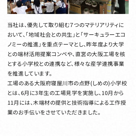
お知らせ一覧
当社は、優先して取り組む７つのマテリアリティに
おいて、「地域社会との共生」と「サーキュラーエコ
協力会社様専用
ノミーの推進」を重点テーマとし、昨年度より大学
協力会社様専用
との端材活用提案コンペや、直営の大阪工場を核
とする小学校との連携など、様々な産学連携事業
を推進しています。
お問い合わせ
工場のある大阪府寝屋川市の点野(しめの)小学校
お問い合わせ
CONTACT
とは、6月に3年生の工場見学を実施し、10月から
CONTACT
11月には、木端材の提供と技術指導による工作授
採用情報
業のお手伝いをさせていただきました。
採用情報
RECRUIT SITE
RECRUIT SITE