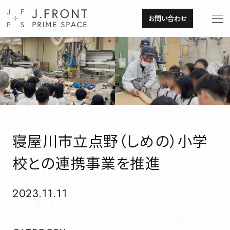
JP
EN
お問い合わせ
JP
EN
About
トップメッセージ
About
トップメッセージ
企業理念
寝屋川市立点野（しめの）小学
校との連携事業を推進
企業理念
会社概要
2023.11.11
会社概要
組織図・事業所一覧