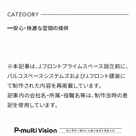
組織図・事業所一覧
CATEGORY
Service
安心・快適な空間の提供
事業内容
Service
事業内容
※本記事は、J.フロントプライムスペース設立前に、
パルコスペースシステムズおよびJ.フロント建装に
Works
て制作された内容を再掲載しています。
記事内の会社名・所属・役職名等は、制作当時の表
Works
実績紹介
記を使用しています。
実績紹介