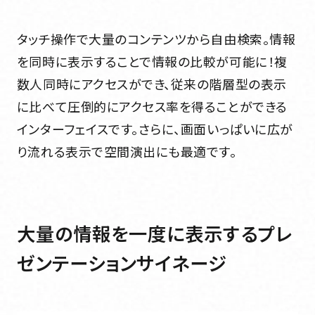
お知らせ一覧
タッチ操作で大量のコンテンツから自由検索。情報
を同時に表示することで情報の比較が可能に！複
数人同時にアクセスができ、従来の階層型の表示
協力会社様専用
に比べて圧倒的にアクセス率を得ることができる
協力会社様専用
インターフェイスです。さらに、画面いっぱいに広が
り流れる表示で空間演出にも最適です。
お問い合わせ
お問い合わせ
CONTACT
CONTACT
大量の情報を一度に表示するプレ
採用情報
ゼンテーションサイネージ
採用情報
RECRUIT SITE
RECRUIT SITE