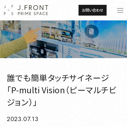
JP
EN
お問い合わせ
JP
EN
About
トップメッセージ
About
トップメッセージ
企業理念
誰でも簡単タッチサイネージ
「P-multi Vision（ピーマルチビ
企業理念
会社概要
ジョン）」
会社概要
組織図・事業所一覧
2023.07.13