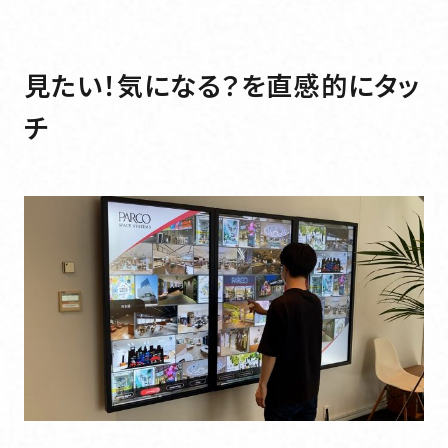
JFPS journal
JFPS journal
JFPSジャーナル
見たい！気になる？を直感的にタッ
JFPSジャーナル
チ
Sustainability
Sustainability
サステナビリティ
サステナビリティ
News
News
お知らせ一覧